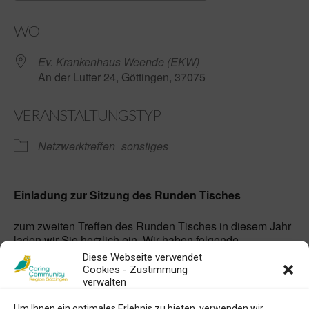
ICS herunterladen
Google Kalender
WO
Ev. Krankenhaus Weende (EKW)
An der Lutter 24, Göttingen, 37075
VERANSTALTUNGSTYP
Netzwerktreffen
sonstiges
Einladung zur Sitzung des Runden Tisches
zum zweiten Treffen des Runden Tisches in diesem Jahr
laden wir Sie herzlich ein. Wir haben folgende
Tagesordnung vorbereitet:
Diese Webseite verwendet
Cookies - Zustimmung
verwalten
Um Ihnen ein optimales Erlebnis zu bieten, verwenden wir