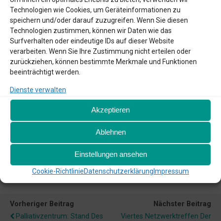
Begrüßung und Vorstellung neuer
Technologien wie Cookies, um Geräteinformationen zu
Teilnehmer*innen und Aktuelles/Neues aus dem
speichern und/oder darauf zuzugreifen. Wenn Sie diesen
Netzwerk Göttingen +Region
Technologien zustimmen, können wir Daten wie das
„Strukturen schaffen, Nähe ermöglichen –Der
Surfverhalten oder eindeutige IDs auf dieser Website
ambulante Kinder- und Jugendhospizdienst
verarbeiten. Wenn Sie Ihre Zustimmung nicht erteilen oder
Göttingen in Theorie & Praxis“
zurückziehen, können bestimmte Merkmale und Funktionen
beeinträchtigt werden.
Vortrag von Melissa Buße (Koordinatorin AAKHD) und im
Anschluss Austausch zu „Gemeinsamkeiten und
Dienste verwalten
Schnittstellen in unserer Region – und wie können wir
diese nutzen“
Akzeptieren
Ablehnen
Verschiedenes
Einstellungen ansehen
Cookie-Richtlinie
Datenschutzerklärung
Impressum
Vorheriger Beitrag
Nächster Beitrag
Palliativzentrum: Stand Des
Viertes Netzwerktreffen Der