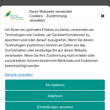
gr. Seminarraum der Geriatrie (4.OG)
Diese Webseite verwendet
Cookies - Zustimmung
verwalten
Kommende Veranstaltungen
Um Ihnen ein optimales Erlebnis zu bieten, verwenden wir
Technologien wie Cookies, um Geräteinformationen zu
Keine Veranstaltungen an diesem Ort
speichern und/oder darauf zuzugreifen. Wenn Sie diesen
Technologien zustimmen, können wir Daten wie das
Surfverhalten oder eindeutige IDs auf dieser Website
verarbeiten. Wenn Sie Ihre Zustimmung nicht erteilen oder
Vorheriger Beitrag
Nächster Beitrag
zurückziehen, können bestimmte Merkmale und Funktionen
beeinträchtigt werden.
Alpha Hann.Münden
Akademie Des Sports
Dienste verwalten
gefördert durch:
Akzeptieren
Die Gesetzlichen Krankenversicherungen
Ablehnen
Einstellungen ansehen