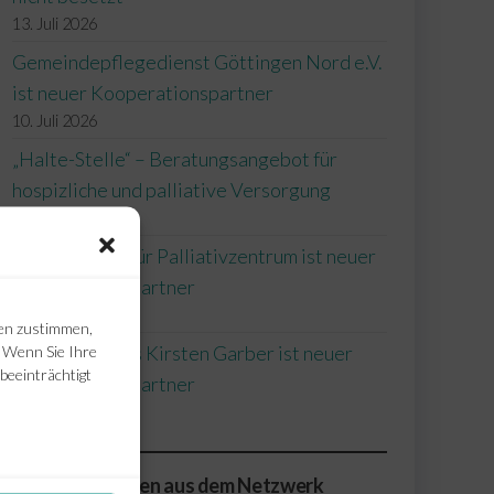
13. Juli 2026
Gemeindepflegedienst Göttingen Nord e.V.
ist neuer Kooperationspartner
10. Juli 2026
„Halte-Stelle“ – Beratungsangebot für
hospizliche und palliative Versorgung
24. Juni 2026
Förderverein für Palliativzentrum ist neuer
Kooperationspartner
22. Juni 2026
ien zustimmen,
. Wenn Sie Ihre
Hausarztpraxis Kirsten Garber ist neuer
beeinträchtigt
Kooperationspartner
27. Mai 2026
Veranstaltungen aus dem Netzwerk