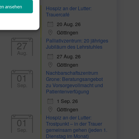
gen ansehen
Hospiz an der Lutter:
20
Trauercafé
Aug.
20 Aug. 26
Göttingen
Palliativzentrum: 20 jähriges
27
Jubiläum des Lehrstuhles
Aug.
27 Aug. 26
Göttingen
Nachbarschaftszentrum
01
Grone: Beratungsangebot
Sep.
zu Vorsorgevollmacht und
Patientenverfügung
1 Sep. 26
Göttingen
Hospiz an der Lutter:
01
Trostpunkt – in der Trauer
Sep.
gemeinsam gehen (jeden 1.
Dienstag im Monat)