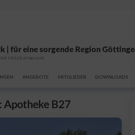
k | für eine sorgende Region Götting
ail: info[at]caringcom.de
UNGEN
ANGEBOTE
MITGLIEDER
DOWNLOADS
:
Apotheke B27