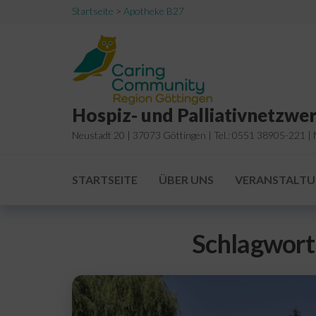
Zum
Startseite
>
Apotheke B27
Inhalt
springen
Hospiz- und Palliativnetzwer
Neustadt 20 | 37073 Göttingen | Tel.: 0551 38905-221 | M
STARTSEITE
ÜBER UNS
VERANSTALT
Schlagwort