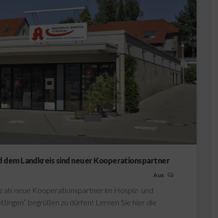
d dem Landkreis sind neuer Kooperationspartner
Aus
tz als neue Kooperationspartner im Hospiz- und
tingen” begrüßen zu dürfen! Lernen Sie hier die