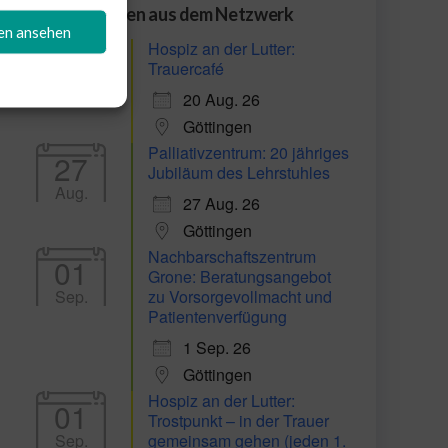
Veranstaltungen aus dem Netzwerk
gen ansehen
Hospiz an der Lutter:
20
Trauercafé
Aug.
20 Aug. 26
Göttingen
Palliativzentrum: 20 jähriges
27
Jubiläum des Lehrstuhles
Aug.
27 Aug. 26
Göttingen
Nachbarschaftszentrum
01
Grone: Beratungsangebot
Sep.
zu Vorsorgevollmacht und
Patientenverfügung
1 Sep. 26
Göttingen
Hospiz an der Lutter:
01
Trostpunkt – in der Trauer
Sep.
gemeinsam gehen (jeden 1.