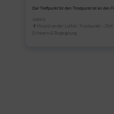
Der Treffpunkt für den Trostpunkt ist an den
Beitragsnavigation
Vorheriger
ZURÜCK
Hospiz an der Lutter: Trostpunkt – Zeit 
Beitrag
Erinnern & Begegnung