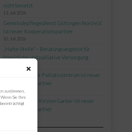
nicht besetzt
13. Juli 2026
Gemeindepflegedienst Göttingen Nord e.V.
ist neuer Kooperationspartner
10. Juli 2026
„Halte-Stelle“ – Beratungsangebot für
hospizliche und palliative Versorgung
24. Juni 2026
Förderverein für Palliativzentrum ist neuer
Kooperationspartner
ien zustimmen,
22. Juni 2026
. Wenn Sie Ihre
Hausarztpraxis Kirsten Garber ist neuer
beeinträchtigt
Kooperationspartner
27. Mai 2026