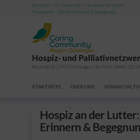
Zum
Startseite
>
für Trauernde
>
Hospiz an der Lutter:
Trostpunkt – Zeit für Erinnern & Begegnung
Inhalt
springen
Hospiz- und Palliativnetzwer
Neustadt 20 | 37073 Göttingen | Tel.: 0551 38905-221 | M
STARTSEITE
ÜBER UNS
VERANSTALT
Hospiz an der Lutter:
Erinnern & Begegnu