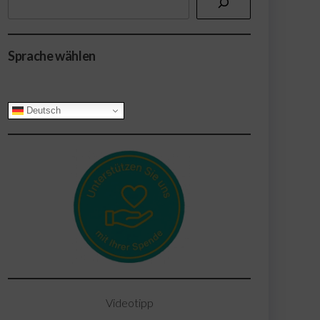
Sprache wählen
Deutsch
Office 365
Outlook Live
Videotipp