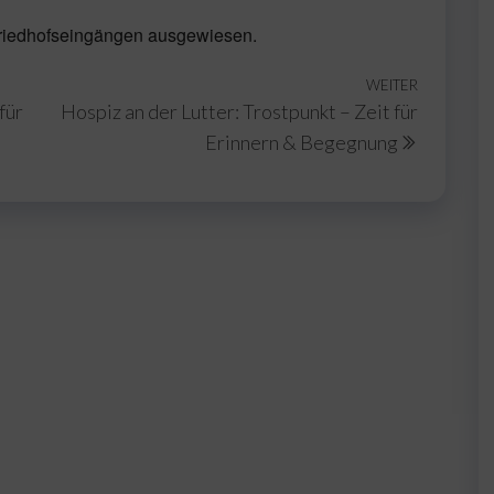
 Friedhofseingängen ausgewiesen.
WEITER
Nächste
für
Hospiz an der Lutter: Trostpunkt – Zeit für
Beitrag
Erinnern & Begegnung