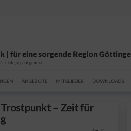
k | für eine sorgende Region Götting
ail: info[at]caringcom.de
UNGEN
ANGEBOTE
MITGLIEDER
DOWNLOADS
 Trostpunkt – Zeit für
ng
Aus